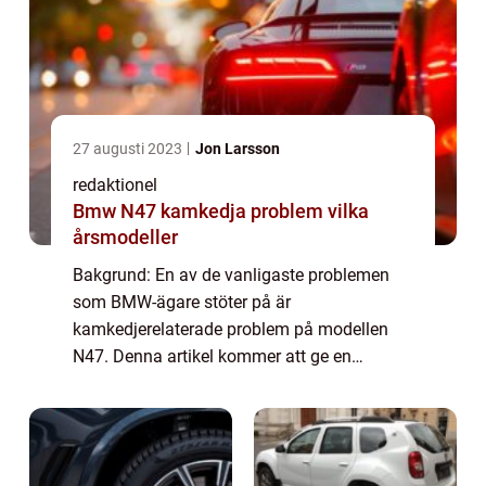
27 augusti 2023
Jon Larsson
redaktionel
Bmw N47 kamkedja problem vilka
årsmodeller
Bakgrund: En av de vanligaste problemen
som BMW-ägare stöter på är
kamkedjerelaterade problem på modellen
N47. Denna artikel kommer att ge en
grundlig översikt över dessa problem och
vilka årsmodeller som påverkas. Vad är
kamkedjeproblem på bmw n47? ...