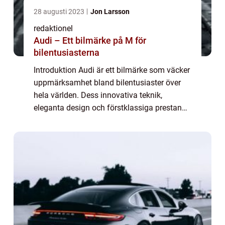
28 augusti 2023
Jon Larsson
redaktionel
Audi – Ett bilmärke på M för
bilentusiasterna
Introduktion Audi är ett bilmärke som väcker
uppmärksamhet bland bilentusiaster över
hela världen. Dess innovativa teknik,
eleganta design och förstklassiga prestanda
har gjort Audi till ett av de mest framstående
bilmärkena på marknaden. I den här a...