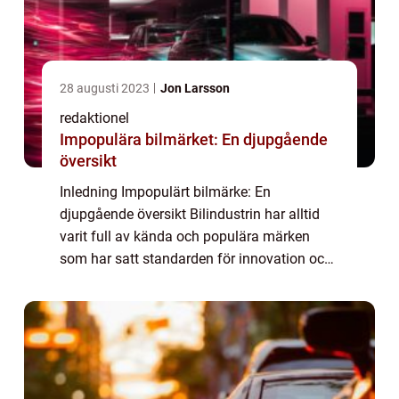
28 augusti 2023
Jon Larsson
redaktionel
Impopulära bilmärket: En djupgående
översikt
Inledning Impopulärt bilmärke: En
djupgående översikt Bilindustrin har alltid
varit full av kända och populära märken
som har satt standarden för innovation och
prestanda. Men det finns också bilmärken
som trots sina unika egenskaper och kvalitet
int...