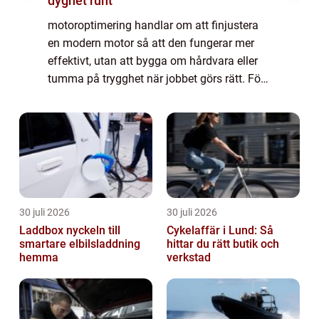
dygnet runt
motoroptimering handlar om att finjustera
en modern motor så att den fungerar mer
effektivt, utan att bygga om hårdvara eller
tumma på trygghet när jobbet görs rätt. För
många förare innebär det mer kraft, bättre
respons och ofta lägre bränsleförbruk...
30 juli 2026
30 juli 2026
Laddbox nyckeln till
Cykelaffär i Lund: Så
smartare elbilsladdning
hittar du rätt butik och
hemma
verkstad