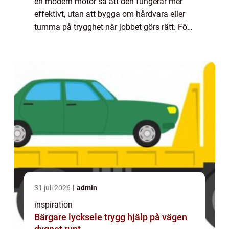
en modern motor så att den fungerar mer
effektivt, utan att bygga om hårdvara eller
tumma på trygghet när jobbet görs rätt. För
många förare innebär det mer kraft, bättre
respons och ofta lägre bränsleförbruk...
31 juli 2026
admin
inspiration
Bärgare lycksele trygg hjälp på vägen