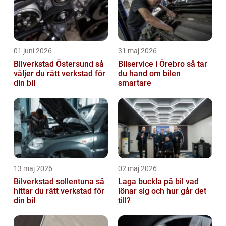
01 juni 2026
31 maj 2026
Bilverkstad Östersund så
Bilservice i Örebro så tar
väljer du rätt verkstad för
du hand om bilen
din bil
smartare
13 maj 2026
02 maj 2026
Bilverkstad sollentuna så
Laga buckla på bil vad
hittar du rätt verkstad för
lönar sig och hur går det
din bil
till?