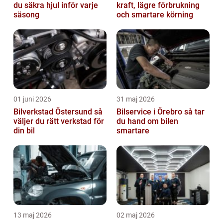
du säkra hjul inför varje
kraft, lägre förbrukning
säsong
och smartare körning
01 juni 2026
31 maj 2026
Bilverkstad Östersund så
Bilservice i Örebro så tar
väljer du rätt verkstad för
du hand om bilen
din bil
smartare
13 maj 2026
02 maj 2026