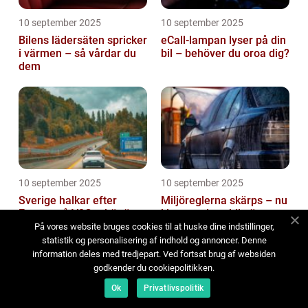
10 september 2025
10 september 2025
Bilens lädersäten spricker
eCall-lampan lyser på din
i värmen – så vårdar du
bil – behöver du oroa dig?
dem
10 september 2025
10 september 2025
Sverige halkar efter
Miljöreglerna skärps – nu
Europa på V2G – här är
klassas vissa biltvättar
hindren
som miljöfarlig
På vores website bruges cookies til at huske dine indstillinger,
verksamhet
statistik og personalisering af indhold og annoncer. Denne
information deles med tredjepart. Ved fortsat brug af websiden
godkender du cookiepolitikken.
Ok
Privatlivspolitik