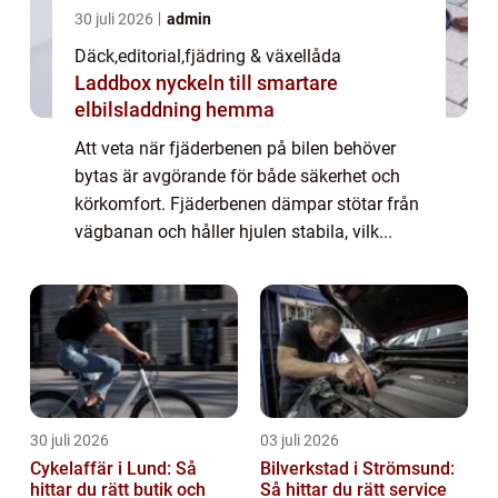
30 juli 2026
admin
Däck
,
editorial
,
fjädring & växellåda
Laddbox nyckeln till smartare
elbilsladdning hemma
Att veta när fjäderbenen på bilen behöver
bytas är avgörande för både säkerhet och
körkomfort. Fjäderbenen dämpar stötar från
vägbanan och håller hjulen stabila, vilk...
30 juli 2026
03 juli 2026
Cykelaffär i Lund: Så
Bilverkstad i Strömsund:
hittar du rätt butik och
Så hittar du rätt service