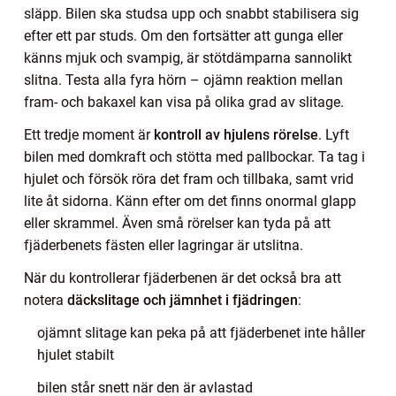
släpp. Bilen ska studsa upp och snabbt stabilisera sig
efter ett par studs. Om den fortsätter att gunga eller
känns mjuk och svampig, är stötdämparna sannolikt
slitna. Testa alla fyra hörn – ojämn reaktion mellan
fram- och bakaxel kan visa på olika grad av slitage.
Ett tredje moment är
kontroll av hjulens rörelse
. Lyft
bilen med domkraft och stötta med pallbockar. Ta tag i
hjulet och försök röra det fram och tillbaka, samt vrid
lite åt sidorna. Känn efter om det finns onormal glapp
eller skrammel. Även små rörelser kan tyda på att
fjäderbenets fästen eller lagringar är utslitna.
När du kontrollerar fjäderbenen är det också bra att
notera
däckslitage och jämnhet i fjädringen
:
ojämnt slitage kan peka på att fjäderbenet inte håller
hjulet stabilt
bilen står snett när den är avlastad