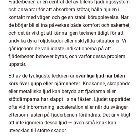
Fjäderbenen är en central del av bilens fjädringssystem
och ansvarar för att absorbera stötar, hålla hjulen i
kontakt med vägen och ge en stabil körupplevelse. När
de börjar bli slitna påverkas både komfort och säkerhet,
och det är viktigt att känna igen tecknen tidigt för att
undvika dyra följdskador eller riskfyllda situationer. Vi
går igenom de vanligaste indikationerna på att
fjäderbenen behöver bytas, och varför dessa problem
uppstår.
Ett av de tydligaste tecknen är
ovanliga ljud när bilen
körs över gupp eller ojämnheter
. Knakande, skrapande
eller metalliska ljud kan betyda att fjädrarna eller
stötdämparna har släppt i sina fästen. Ljudet uppträder
ofta vid inbromsning, acceleration eller när du svänger,
eftersom lasten på fjäderbenen förändras. Det är viktigt
att inte ignorera dessa ljud — även små knak kan
utvecklas till större skador.