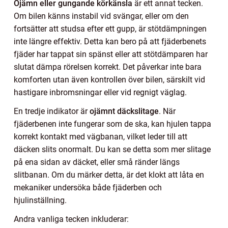
Ojämn eller gungande körkänsla
är ett annat tecken.
Om bilen känns instabil vid svängar, eller om den
fortsätter att studsa efter ett gupp, är stötdämpningen
inte längre effektiv. Detta kan bero på att fjäderbenets
fjäder har tappat sin spänst eller att stötdämparen har
slutat dämpa rörelsen korrekt. Det påverkar inte bara
komforten utan även kontrollen över bilen, särskilt vid
hastigare inbromsningar eller vid regnigt väglag.
En tredje indikator är
ojämnt däckslitage
. När
fjäderbenen inte fungerar som de ska, kan hjulen tappa
korrekt kontakt med vägbanan, vilket leder till att
däcken slits onormalt. Du kan se detta som mer slitage
på ena sidan av däcket, eller små ränder längs
slitbanan. Om du märker detta, är det klokt att låta en
mekaniker undersöka både fjäderben och
hjulinställning.
Andra vanliga tecken inkluderar: