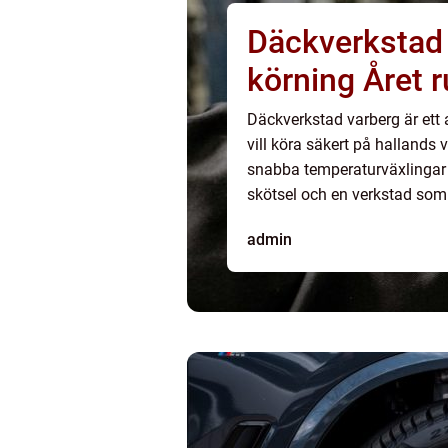
Däckverkstad 
körning Året r
Däckverkstad varberg är ett 
vill köra säkert på hallands 
snabba temperaturväxlingar a
skötsel och en verkstad som k
genomtänkt däckstrategi gör 
admin
oc...