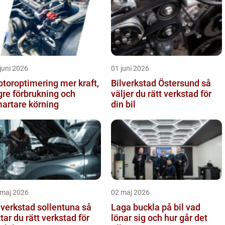
juni 2026
01 juni 2026
oroptimering mer kraft,
Bilverkstad Östersund så
gre förbrukning och
väljer du rätt verkstad för
artare körning
din bil
 maj 2026
02 maj 2026
lverkstad sollentuna så
Laga buckla på bil vad
ttar du rätt verkstad för
lönar sig och hur går det