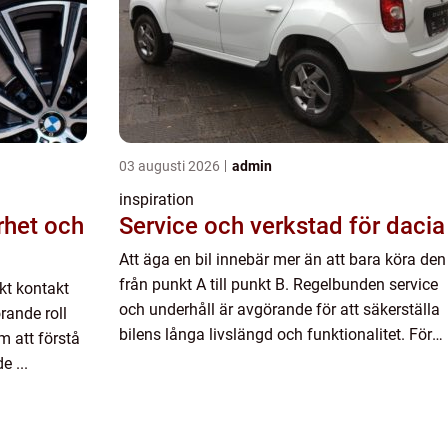
03 augusti 2026
admin
inspiration
rhet och
Service och verkstad för dacia
Att äga en bil innebär mer än att bara köra den
från punkt A till punkt B. Regelbunden service
kt kontakt
och underhåll är avgörande för att säkerställa
rande roll
bilens långa livslängd och funktionalitet. För
m att förstå
Dacia-ägare är detta inget undantag. dacia
e ...
service handlar om...