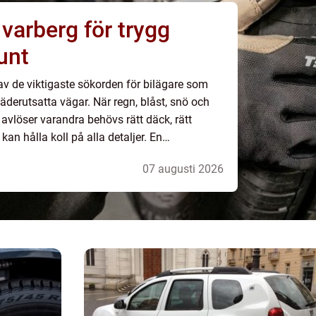
varberg för trygg
unt
av de viktigaste sökorden för bilägare som
väderutsatta vägar. När regn, blåst, snö och
vlöser varandra behövs rätt däck, rätt
an hålla koll på alla detaljer. En
skillnad både för din säkerhet, din plånbok
07 augusti 2026