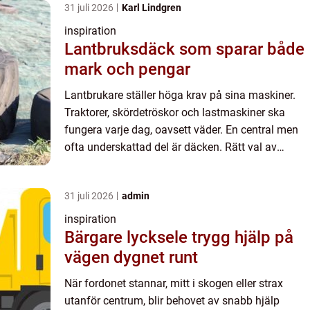
31 juli 2026
Karl Lindgren
inspiration
Lantbruksdäck som sparar både
mark och pengar
Lantbrukare ställer höga krav på sina maskiner.
Traktorer, skördetröskor och lastmaskiner ska
fungera varje dag, oavsett väder. En central men
ofta underskattad del är däcken. Rätt val av
lantbrucksdäck påverkar inte bara driftsäkerheten,
utan också ...
31 juli 2026
admin
inspiration
Bärgare lycksele trygg hjälp på
vägen dygnet runt
När fordonet stannar, mitt i skogen eller strax
utanför centrum, blir behovet av snabb hjälp