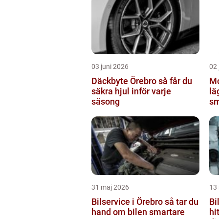
03 juni 2026
02 
Däckbyte Örebro så får du
Mot
säkra hjul inför varje
lä
säsong
sm
31 maj 2026
13
Bilservice i Örebro så tar du
Bi
hand om bilen smartare
hi