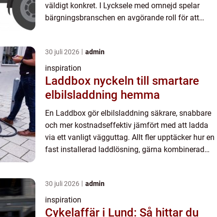
väldigt konkret. I Lycksele med omnejd spelar
bärgningsbranschen en avgörande roll för att
trafiken ska flyta och människor känna sig trygga.
En bärgare Lyck...
30 juli 2026
admin
inspiration
Laddbox nyckeln till smartare
elbilsladdning hemma
En Laddbox gör elbilsladdning säkrare, snabbare
och mer kostnadseffektiv jämfört med att ladda
via ett vanligt vägguttag. Allt fler upptäcker hur en
fast installerad laddlösning, gärna kombinerad
med solceller och batteri, kan sänka
elkostnaderna och...
30 juli 2026
admin
inspiration
Cykelaffär i Lund: Så hittar du