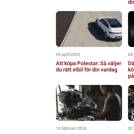
di
09 april 2026
08
Att köpa Polestar: Så väljer
Däc
du rätt elbil för din vardag
kö
på
10 februari 2026
02 