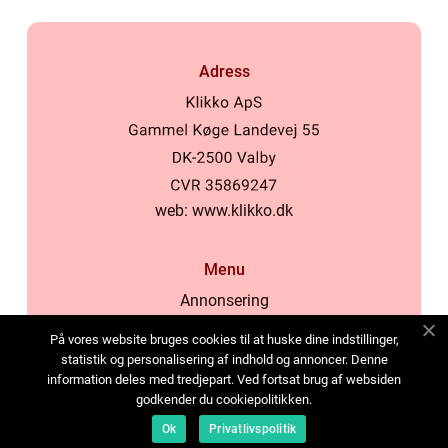
Adress
web:
www.klikko.dk
Menu
Annonsering
Om oss
På vores website bruges cookies til at huske dine indstillinger,
Cookies
statistik og personalisering af indhold og annoncer. Denne
information deles med tredjepart. Ved fortsat brug af websiden
Kontakta oss
godkender du cookiepolitikken.
Sitemap
Ok
Privatlivspolitik