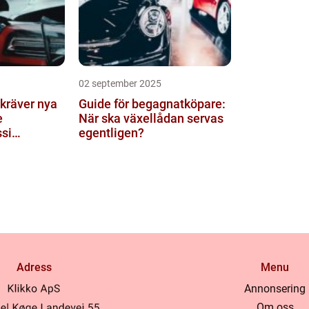
02 september 2025
 kräver nya
Guide för begagnatköpare:
e
När ska växellådan servas
si
egentligen?
ilar
Adress
Menu
Annonsering
Om oss