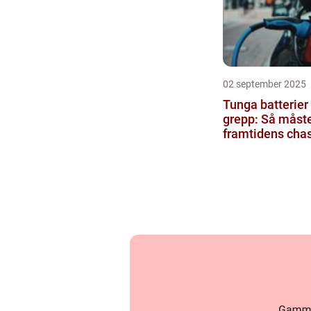
02 september 2025
Tunga batterier
grepp: Så måst
framtidens chas
anpassas för elb