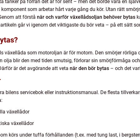
sta tänker på förrän det är för sent – men det borde vara en självk
komponent som arbetar hårt varje gång du kör. Utan rätt smörjnin
 Genom att förstå
när och varför växellådsoljan behöver bytas
ka
 artikeln går vi igenom det viktigaste du bör veta – på ett sätt so
bytas?
bils växellåda som motoroljan är för motorn. Den smörjer rörliga 
n olja blir den med tiden smutsig, förlorar sin smörjförmåga och
 Därför är det avgörande att veta
när den bör bytas
– och det vari
r
era bilens servicebok eller instruktionsmanual. De flesta tillverk
a:
la växellådor
iska växellådor
om körs under tuffa förhållanden (t.ex. med tung last, i bergster