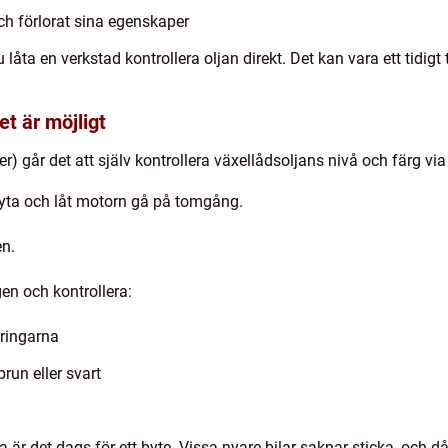
ch förlorat sina egenskaper
åta en verkstad kontrollera oljan direkt. Det kan vara ett tidigt
et är möjligt
ler) går det att själv kontrollera växellådsoljans nivå och färg via
 yta och låt motorn gå på tomgång.
en.
gen och kontrollera:
ringarna
brun eller svart
la är det dags för ett byte. Vissa nyare bilar saknar sticka, och 