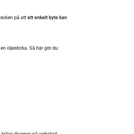
 tecken på att
ett enkelt byte kan
 en oljesticka. Så här gör du:
då krävs diagnos på verkstad.