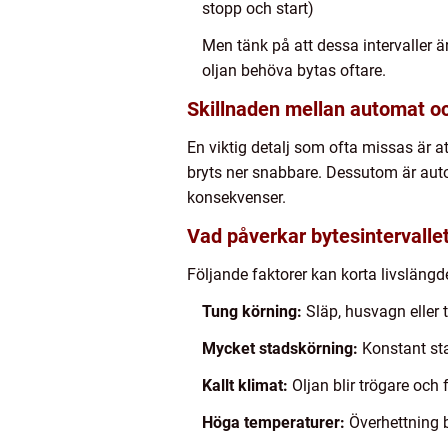
stopp och start)
Men tänk på att dessa intervaller är
oljan behöva bytas oftare.
Skillnaden mellan automat o
En viktig detalj som ofta missas är a
bryts ner snabbare. Dessutom är automa
konsekvenser.
Vad påverkar bytesintervalle
Följande faktorer kan korta livslängd
Tung körning:
Släp, husvagn eller 
Mycket stadskörning:
Konstant sta
Kallt klimat:
Oljan blir trögare och
Höga temperaturer:
Överhettning 