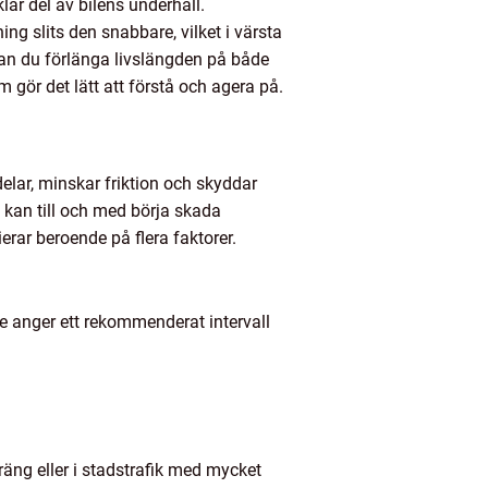
lar del av bilens underhåll.
g slits den snabbare, vilket i värsta
n du förlänga livslängden på både
m gör det lätt att förstå och agera på.
delar, minskar friktion och skyddar
 kan till och med börja skada
erar beroende på flera faktorer.
are anger ett rekommenderat intervall
räng eller i stadstrafik med mycket