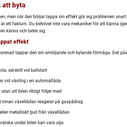
 att byta
en, men när den börjar tappa sin effekt gör sig problemen snart 
 är ett faktum. Du behöver inte vara mekaniker för att känna ige
en känns och beter sig.
appat effekt
 förorenad tappar den sin smörjande och kylande förmåga. Det på
xla, särskilt vid kallstart
r vid växling i en automatlåda
tan att bilen riktigt följer med
id innan växellådan reagerar på gaspådrag
ler metalliskt ljud från växellådan
 vätska under bilen kan vara olja