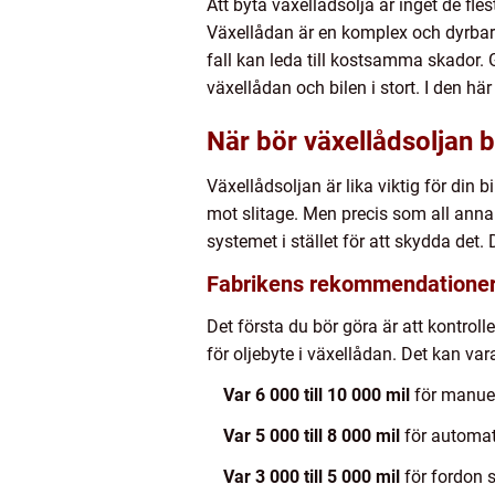
Att byta växellådsolja är inget de fle
Växellådan är en komplex och dyrbar 
fall kan leda till kostsamma skador.
växellådan och bilen i stort. I den här
När bör växellådsoljan 
Växellådsoljan är lika viktig för din 
mot slitage. Men precis som all anna
systemet i stället för att skydda det.
Fabrikens rekommendatione
Det första du bör göra är att kontroll
för oljebyte i växellådan. Det kan var
Var 6 000 till 10 000 mil
för manuel
Var 5 000 till 8 000 mil
för automat
Var 3 000 till 5 000 mil
för fordon s