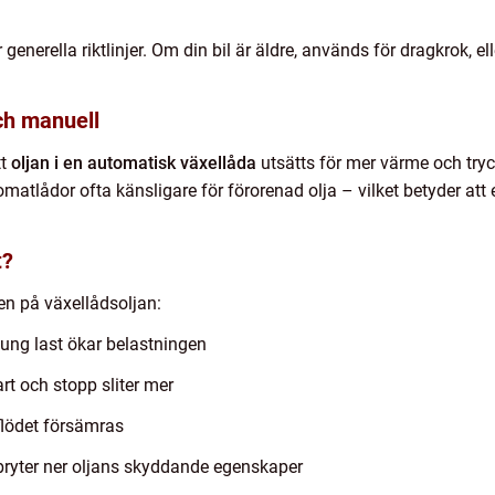
 generella riktlinjer. Om din bil är äldre, används för dragkrok, e
ch manuell
tt
oljan i en automatisk växellåda
utsätts för mer värme och tryc
tlådor ofta känsligare för förorenad olja – vilket betyder att et
t?
en på växellådsoljan:
tung last ökar belastningen
rt och stopp sliter mer
 flödet försämras
bryter ner oljans skyddande egenskaper