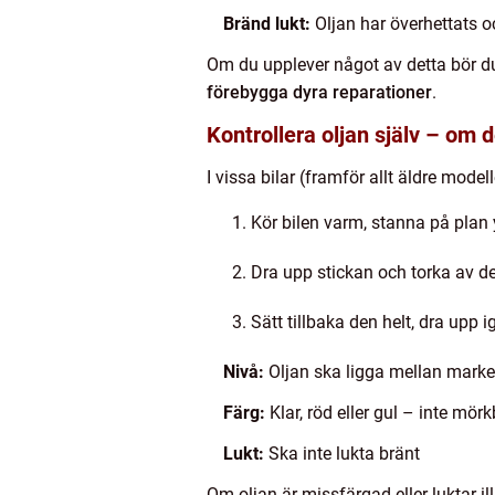
Bränd lukt:
Oljan har överhettats o
Om du upplever något av detta bör du l
förebygga dyra reparationer
.
Kontrollera oljan själv – om d
I vissa bilar (framför allt äldre model
Kör bilen varm, stanna på plan
Dra upp stickan och torka av d
Sätt tillbaka den helt, dra upp i
Nivå:
Oljan ska ligga mellan marke
Färg:
Klar, röd eller gul – inte mörk
Lukt:
Ska inte lukta bränt
Om oljan är missfärgad eller luktar il