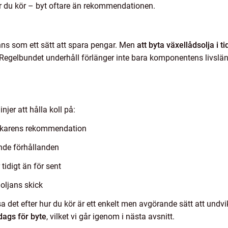
 du kör – byt oftare än rekommendationen.
änns som ett sätt att spara pengar. Men
att byta växellådsolja i ti
 Regelbundet underhåll förlänger inte bara komponentens livslä
njer att hålla koll på:
lverkarens rekommendation
ande förhållanden
 tidigt än för sent
oljans skick
ssa det efter hur du kör är ett enkelt men avgörande sätt att und
dags för byte
, vilket vi går igenom i nästa avsnitt.