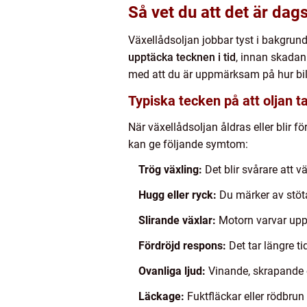
Så vet du att det är dags
Växellådsoljan jobbar tyst i bakgrund
upptäcka tecknen i tid
, innan skadan
med att du är uppmärksam på hur bil
Typiska tecken på att oljan t
När växellådsoljan åldras eller blir
kan ge följande symtom:
Trög växling:
Det blir svårare att vä
Hugg eller ryck:
Du märker av stöta
Slirande växlar:
Motorn varvar upp u
Fördröjd respons:
Det tar längre t
Ovanliga ljud:
Vinande, skrapande el
Läckage:
Fuktfläckar eller rödbrun