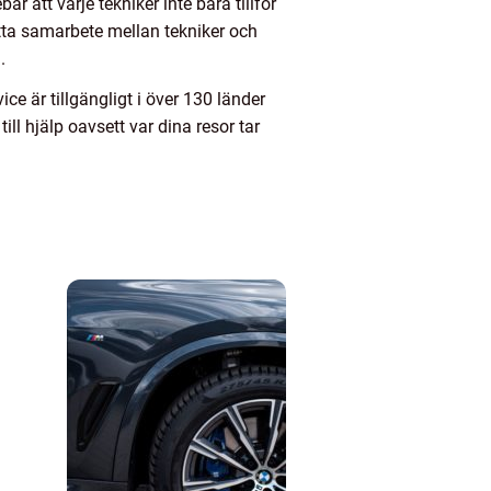
r att varje tekniker inte bara tillför
tta samarbete mellan tekniker och
.
ce är tillgängligt i över 130 länder
ill hjälp oavsett var dina resor tar