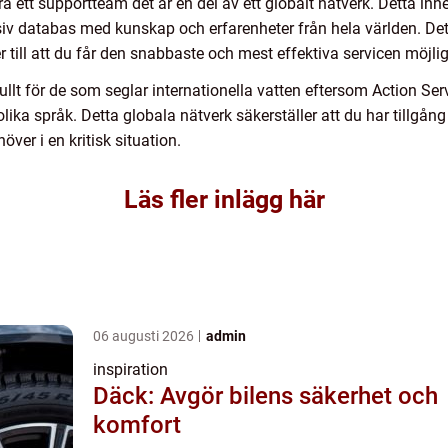
 ett supportteam det är en del av ett globalt nätverk. Detta innebä
iv databas med kunskap och erfarenheter från hela världen. De
 till att du får den snabbaste och mest effektiva servicen möjlig
lt för de som seglar internationella vatten eftersom Action Servi
lika språk. Detta globala nätverk säkerställer att du har tillgång t
över i en kritisk situation.
Läs fler inlägg här
06 augusti 2026
admin
inspiration
Däck: Avgör bilens säkerhet och
komfort