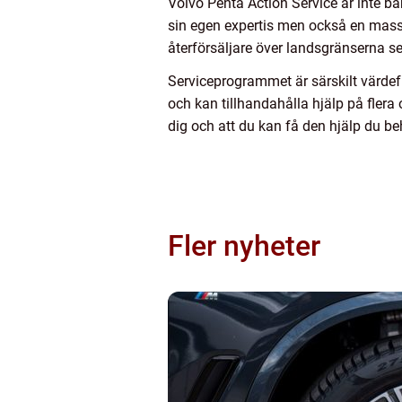
Volvo Penta Action Service är inte bara
sin egen expertis men också en mass
återförsäljare över landsgränserna ser
Serviceprogrammet är särskilt värdeful
och kan tillhandahålla hjälp på flera o
dig och att du kan få den hjälp du beh
Fler nyheter