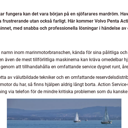
utar fungera kan det vara början på en sjöfarares mardröm. Have
a frustrerande utan också farligt. Här kommer Volvo Penta Actio
sinnet, med snabba och professionella lösningar i händelse av 
t namn inom marinmotorbranschen, kända för sina pålitliga och
en även de mest tillförlitliga maskinerna kan kräva omedelbar hj
 genom att tillhandahålla en omfattande service dygnet runt, åre
tta av välutbildade tekniker och en omfattande reservdelsdistrib
-motor du har, så finns hjälpen aldrig långt borta. Action Servic
ing via telefon för de mindre kritiska problemen som du kanske 