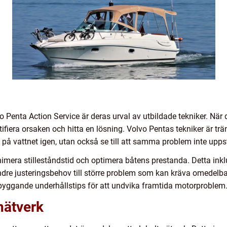
 Penta Action Service är deras urval av utbildade tekniker. När d
tifiera orsaken och hitta en lösning. Volvo Pentas tekniker är trän
t på vattnet igen, utan också se till att samma problem inte uppst
imera stilleståndstid och optimera båtens prestanda. Detta ink
indre justeringsbehov till större problem som kan kräva omed
ebyggande underhållstips för att undvika framtida motorproblem
 nätverk