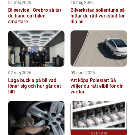
31 maj 2026
13 maj 2026
Bilservice i Örebro så tar
Bilverkstad sollentuna så
du hand om bilen
hittar du rätt verkstad för
smartare
din bil
02 maj 2026
09 april 2026
Laga buckla på bil vad
Att köpa Polestar: Så
lönar sig och hur går det
väljer du rätt elbil för din
till?
vardag