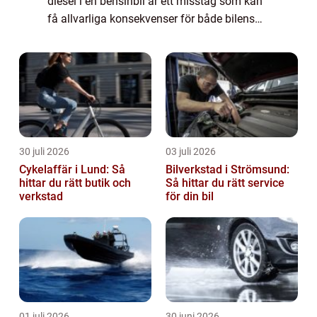
diesel i en bensinbil är ett misstag som kan
få allvarliga konsekvenser för både bilens
prestanda och dess livslängd. I denna artikel
kommer vi att utforska denna ovän...
30 juli 2026
03 juli 2026
Cykelaffär i Lund: Så
Bilverkstad i Strömsund:
hittar du rätt butik och
Så hittar du rätt service
verkstad
för din bil
01 juli 2026
30 juni 2026