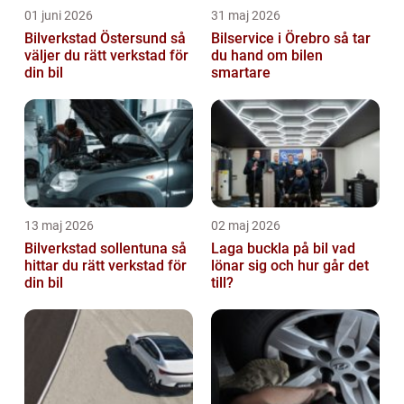
01 juni 2026
31 maj 2026
Bilverkstad Östersund så
Bilservice i Örebro så tar
väljer du rätt verkstad för
du hand om bilen
din bil
smartare
13 maj 2026
02 maj 2026
Bilverkstad sollentuna så
Laga buckla på bil vad
hittar du rätt verkstad för
lönar sig och hur går det
din bil
till?