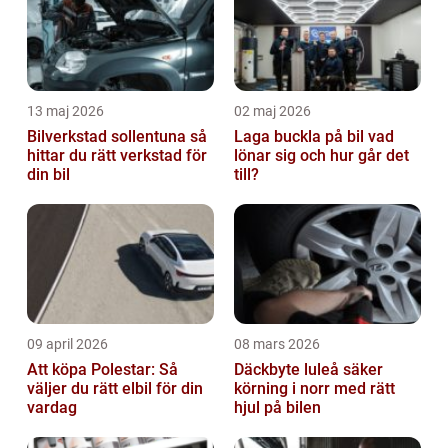
13 maj 2026
02 maj 2026
Bilverkstad sollentuna så
Laga buckla på bil vad
hittar du rätt verkstad för
lönar sig och hur går det
din bil
till?
09 april 2026
08 mars 2026
Att köpa Polestar: Så
Däckbyte luleå säker
väljer du rätt elbil för din
körning i norr med rätt
vardag
hjul på bilen