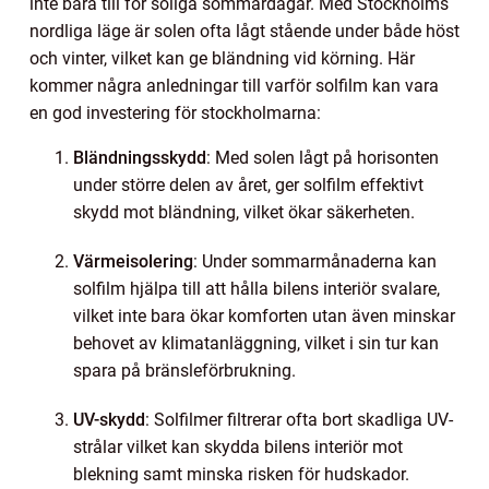
inte bara till för soliga sommardagar. Med Stockholms
nordliga läge är solen ofta lågt stående under både höst
och vinter, vilket kan ge bländning vid körning. Här
kommer några anledningar till varför solfilm kan vara
en god investering för stockholmarna:
Bländningsskydd
: Med solen lågt på horisonten
under större delen av året, ger solfilm effektivt
skydd mot bländning, vilket ökar säkerheten.
Värmeisolering
: Under sommarmånaderna kan
solfilm hjälpa till att hålla bilens interiör svalare,
vilket inte bara ökar komforten utan även minskar
behovet av klimatanläggning, vilket i sin tur kan
spara på bränsleförbrukning.
UV-skydd
: Solfilmer filtrerar ofta bort skadliga UV-
strålar vilket kan skydda bilens interiör mot
blekning samt minska risken för hudskador.