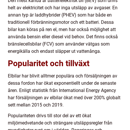
Den mest kända är batterielektrisk bil (BEV) som drivs
helt av elektricitet och har inga utsläpp av avgaser. En
annan typ är laddhybrider (PHEV) som har både en
traditionell förbränningsmotor och ett batteri. Dessa
bilar kan köras på ren el, men har också möjlighet att
använda bensin eller diesel vid behov. Det finns också
bränslecellsbilar (FCV) som använder vätgas som
energikälla och endast släpper ut vattenånga.
Popularitet och tillväxt
Elbilar har blivit alltmer populära och försäljningen av
dessa fordon har ökat exponentiellt under de senaste
åren. Enligt statistik från International Energy Agency
har försäljningen av elbilar ökat med över 200% globalt
sett mellan 2015 och 2019.
Populariteten drivs till stor del av ett ökat
miljömedvetande och strängare utsläppsregler från