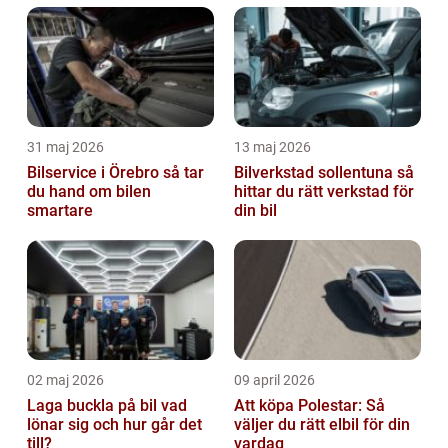
31 maj 2026
13 maj 2026
Bilservice i Örebro så tar
Bilverkstad sollentuna så
du hand om bilen
hittar du rätt verkstad för
smartare
din bil
02 maj 2026
09 april 2026
Laga buckla på bil vad
Att köpa Polestar: Så
lönar sig och hur går det
väljer du rätt elbil för din
till?
vardag