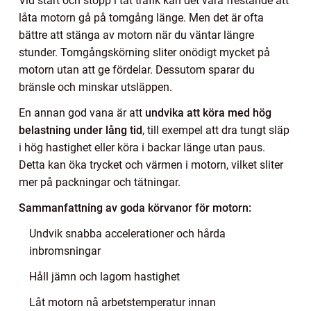
Vid start och stopp i tät trafik kan det vara frestande att
låta motorn gå på tomgång länge. Men det är ofta
bättre att stänga av motorn när du väntar längre
stunder. Tomgångskörning sliter onödigt mycket på
motorn utan att ge fördelar. Dessutom sparar du
bränsle och minskar utsläppen.
En annan god vana är att
undvika att köra med hög
belastning under lång tid
, till exempel att dra tungt släp
i hög hastighet eller köra i backar länge utan paus.
Detta kan öka trycket och värmen i motorn, vilket sliter
mer på packningar och tätningar.
Sammanfattning av goda körvanor för motorn:
Undvik snabba accelerationer och hårda
inbromsningar
Håll jämn och lagom hastighet
Låt motorn nå arbetstemperatur innan