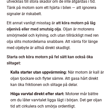
utvecklas till stora skador om de inte åtgärdas i tid.
Tänk på motorn som ett hjärta i bilen — att ignorera
signaler är riskabelt.
Ett annat vanligt misstag är
att köra motorn på låg
oljenivå eller med smutsig olja
. Oljan är motorens
smörjmedel och kylning, och utan tillräckligt med ren
olja slits motordelarna snabbare. Att vänta för länge
med oljebyte är alltså direkt skadligt.
Starta och köra motorn på fel sätt kan också öka
slitaget:
Kalla starter utan uppvärmning:
När motorn är kall är
oljan tjockare och flyter sämre. Att gasa hårt direkt
kan öka friktionen och slitage på delar.
Höga varvtal direkt efter start:
Motorer mår bättre
om du låter varvtalet ligga lågt i början. Det ger oljan
tid att cirkulera och smörja ordentligt.