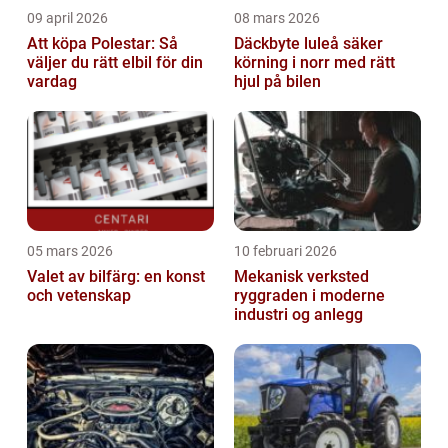
09 april 2026
08 mars 2026
Att köpa Polestar: Så
Däckbyte luleå säker
väljer du rätt elbil för din
körning i norr med rätt
vardag
hjul på bilen
05 mars 2026
10 februari 2026
Valet av bilfärg: en konst
Mekanisk verksted
och vetenskap
ryggraden i moderne
industri og anlegg