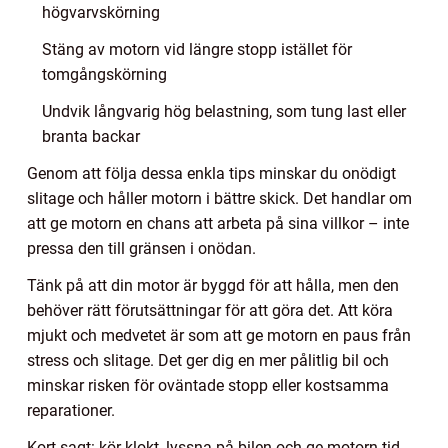
högvarvskörning
Stäng av motorn vid längre stopp istället för
tomgångskörning
Undvik långvarig hög belastning, som tung last eller
branta backar
Genom att följa dessa enkla tips minskar du onödigt
slitage och håller motorn i bättre skick. Det handlar om
att ge motorn en chans att arbeta på sina villkor – inte
pressa den till gränsen i onödan.
Tänk på att din motor är byggd för att hålla, men den
behöver rätt förutsättningar för att göra det. Att köra
mjukt och medvetet är som att ge motorn en paus från
stress och slitage. Det ger dig en mer pålitlig bil och
minskar risken för oväntade stopp eller kostsamma
reparationer.
Kort sagt: kör klokt, lyssna på bilen och ge motorn tid