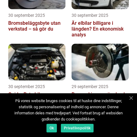
30 september 2025
30 september 2025
Bromsbeläggsbyte utan
Är elbilar billigare i
verkstad – så gör du
längden? En ekonomisk
analys
30 september 2025
29 september 2025
Guide: Byta bilens
Bromsskivor – när ska de
generator själv
bytas?
På vores website bruges cookies til at huske dine indstillinger,
statistik og personalisering af indhold og annoncer. Denne
information deles med tredjepart. Ved fortsat brug af websiden
godkender du cookiepolitikken.
Ok
Privatlivspolitik