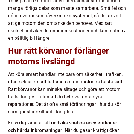
Tänk på att en motor är ett precisionsinstrument med
många rörliga delar som måste samarbeta. Små fel och
dåliga vanor kan påverka hela systemet, så det är värt
att ge motorn den omtanke den behöver. Med rätt
skötsel undviker du onödiga kostnader och kan njuta av
en pålitlig bil längre.
Hur rätt körvanor förlänger
motorns livslängd
Att köra smart handlar inte bara om säkerhet i trafiken,
utan också om att ta hand om din motor på bästa sätt.
Rätt körvanor kan minska slitage och göra att motorn
håller längre – utan att du behöver göra dyra
reparationer. Det är ofta små förändringar i hur du kör
som gör stor skillnad i längden.
En viktig vana är att
undvika snabba accelerationer
och hårda inbromsningar
. När du gasar kraftigt ökar