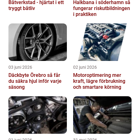
Båtverkstad - hjärtat i ett
Halkbana i söderhamn så
tryggt båtliv
fungerar riskutbildningen
i praktiken
03 juni 2026
02 juni 2026
Däckbyte Örebro så får
Motoroptimering mer
du säkra hjul inför varje
kraft, lägre förbrukning
säsong
och smartare körning
01 juni 2026
31 maj 2026