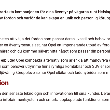
den perfekta kompanjonen för dina äventyr på vägarna runt Helsin
v fordon och varför de kan skapa en unik och personlig körupp
riheten att välja det fordon som passar deras livsstil och behov p
ler en äventyrsentusiast, har Opel ett imponerande utbud av ford
enärer, och du kommer säkert hitta något som passar din personl
r erbjuder Opel kompakta alternativ som är enkla att manövrer
ljer som behöver utrymme finns rymliga kombibilar och SUV:er 
ljövänlig körupplevelse har Opel elbilar och laddhybrider som m
ion
era den senaste teknologin och innovationen till sina kunder. Der
va infotainmentsystem och smarta uppkopplade funktioner som g