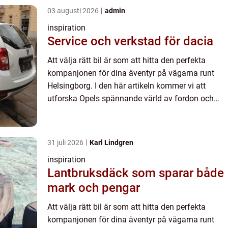
03 augusti 2026
admin
inspiration
Service och verkstad för dacia
Att välja rätt bil är som att hitta den perfekta
kompanjonen för dina äventyr på vägarna runt
Helsingborg. I den här artikeln kommer vi att
utforska Opels spännande värld av fordon och
varför de...
31 juli 2026
Karl Lindgren
inspiration
Lantbruksdäck som sparar både
mark och pengar
Att välja rätt bil är som att hitta den perfekta
kompanjonen för dina äventyr på vägarna runt