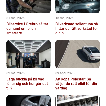
31 maj 2026
13 maj 2026
Bilservice i Örebro så tar
Bilverkstad sollentuna så
du hand om bilen
hittar du rätt verkstad för
smartare
din bil
02 maj 2026
09 april 2026
Laga buckla på bil vad
Att köpa Polestar: Så
lönar sig och hur går det
väljer du rätt elbil för din
till?
vardag