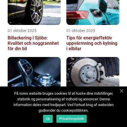
01 oktober 2025
01 oktober 2025
Billackering i Sjöbo:
Tips för energieffektiv
Kvalitet och noggrannhet
uppvärmning och kylning
för din bil
i elbilar
På vores website bruges cookies til at huske dine indstillinger,
30 september 2025
30 september 2025
statistik og personalisering af indhold og annoncer. Denne
Guide: Underhåll av
Bromsbeläggsbyte utan
information deles med tredjepart. Ved fortsat brug af websiden
automatväxellåda
verkstad – så gör du
godkender du cookiepolitikken.
Ok
Privatlivspolitik