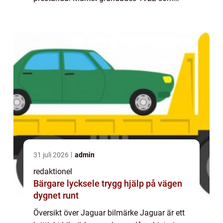
Swallow Sidecar Company och kom senare
att ändra namn till Jaguar Cars. Genom
åre...
31 juli 2026
admin
redaktionel
Bärgare lycksele trygg hjälp på vägen
dygnet runt
Översikt över Jaguar bilmärke Jaguar är ett