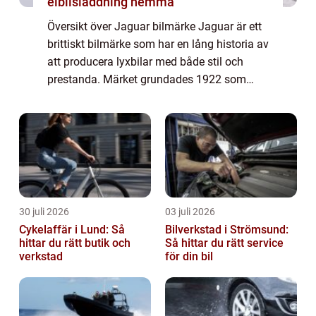
elbilsladdning hemma
Översikt över Jaguar bilmärke Jaguar är ett
brittiskt bilmärke som har en lång historia av
att producera lyxbilar med både stil och
prestanda. Märket grundades 1922 som
Swallow Sidecar Company och kom senare
att ändra namn till Jaguar Cars. Genom
åre...
30 juli 2026
03 juli 2026
Cykelaffär i Lund: Så
Bilverkstad i Strömsund:
hittar du rätt butik och
Så hittar du rätt service
verkstad
för din bil