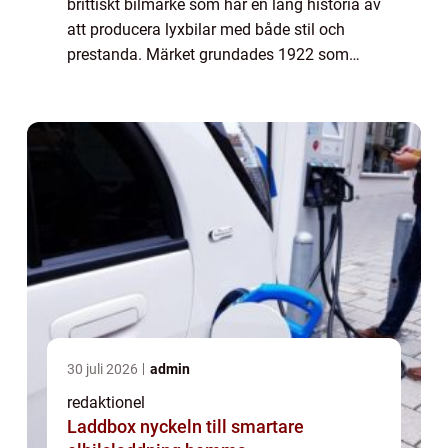
brittiskt bilmärke som har en lång historia av
att producera lyxbilar med både stil och
prestanda. Märket grundades 1922 som
Swallow Sidecar Company och kom senare
att ändra namn till Jaguar Cars. Genom
åre...
30 juli 2026
admin
redaktionel
Laddbox nyckeln till smartare