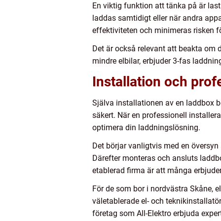
En viktig funktion att tänka på är las
laddas samtidigt eller när andra ap
effektiviteten och minimeras risken f
Det är också relevant att beakta om di
mindre elbilar, erbjuder 3-fas laddni
Installation och prof
Själva installationen av en laddbox bö
säkert. När en professionell installe
optimera din laddningslösning.
Det börjar vanligtvis med en översyn a
Därefter monteras och ansluts laddbox
etablerad firma är att många erbjuder
För de som bor i nordvästra Skåne, el
väletablerade el- och teknikinstallat
företag som All-Elektro erbjuda expe