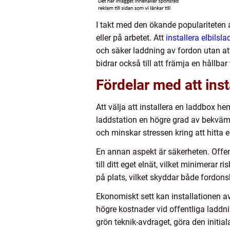
I takt med den ökande populariteten a
eller på arbetet. Att
installera elbilsl
och säker laddning av fordon utan att
bidrar också till att främja en hållba
Fördelar med att ins
Att välja att installera en laddbox 
laddstation en högre grad av bekvämli
och minskar stressen kring att hitta e
En annan aspekt är säkerheten. Offen
till ditt eget elnät, vilket minimerar
på plats, vilket skyddar både fordonsb
Ekonomiskt sett kan installationen a
högre kostnader vid offentliga laddni
grön teknik-avdraget, göra den initi