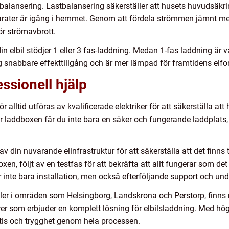
tbalansering. Lastbalansering säkerställer att husets huvudsäkrin
parater är igång i hemmet. Genom att fördela strömmen jämnt me
ör strömavbrott.
n elbil stödjer 1 eller 3 fas-laddning. Medan 1-fas laddning är va
ng snabbare effekttillgång och är mer lämpad för framtidens elfo
essionell hjälp
r alltid utföras av kvalificerade elektriker för att säkerställa at
rar laddboxen får du inte bara en säker och fungerande laddplat
v din nuvarande elinfrastruktur för att säkerställa att det finns t
en, följt av en testfas för att bekräfta att allt fungerar som de
 inte bara installation, men också efterföljande support och und
ler i områden som Helsingborg, Landskrona och Perstorp, finns m
örer som erbjuder en komplett lösning för elbilsladdning. Med hög 
rtis och trygghet genom hela processen.