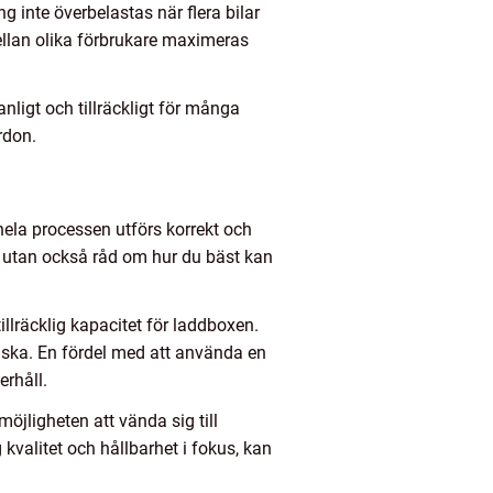
g inte överbelastas när flera bilar
llan olika förbrukare maximeras
nligt och tillräckligt för många
rdon.
t hela processen utförs korrekt och
s, utan också råd om hur du bäst kan
illräcklig kapacitet för laddboxen.
t ska. En fördel med att använda en
erhåll.
öjligheten att vända sig till
kvalitet och hållbarhet i fokus, kan