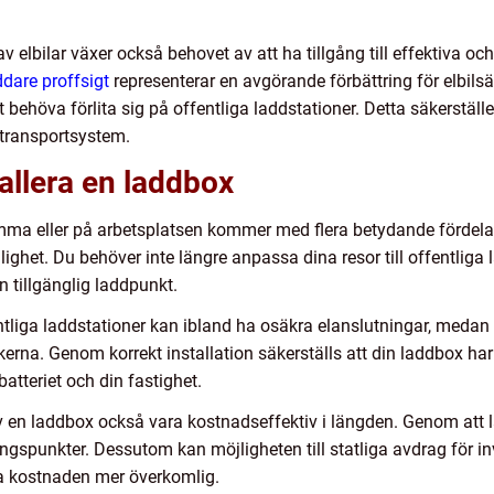
v elbilar växer också behovet av att ha tillgång till effektiva 
addare proffsigt
representerar en avgörande förbättring för elbil
 behöva förlita sig på offentliga laddstationer. Detta säkerställe
r transportsystem.
tallera en laddbox
hemma eller på arbetsplatsen kommer med flera betydande fördelar
ghet. Du behöver inte längre anpassa dina resor till offentliga l
n tillgänglig laddpunkt.
tliga laddstationer kan ibland ha osäkra elanslutningar, medan 
 riskerna. Genom korrekt installation säkerställs att din laddbox 
atteriet och din fastighet.
v en laddbox också vara kostnadseffektiv i längden. Genom att 
ngspunkter. Dessutom kan möjligheten till statliga avdrag för in
ala kostnaden mer överkomlig.