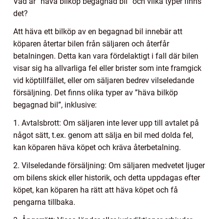
Vad är ”häva bilköp begagnad bil” och vilka typer finns
det?
Att häva ett bilköp av en begagnad bil innebär att
köparen återtar bilen från säljaren och återfår
betalningen. Detta kan vara fördelaktigt i fall där bilen
visar sig ha allvarliga fel eller brister som inte framgick
vid köptillfället, eller om säljaren bedrev vilseledande
försäljning. Det finns olika typer av ”häva bilköp
begagnad bil”, inklusive:
1. Avtalsbrott: Om säljaren inte lever upp till avtalet på
något sätt, t.ex. genom att sälja en bil med dolda fel,
kan köparen häva köpet och kräva återbetalning.
2. Vilseledande försäljning: Om säljaren medvetet ljuger
om bilens skick eller historik, och detta uppdagas efter
köpet, kan köparen ha rätt att häva köpet och få
pengarna tillbaka.