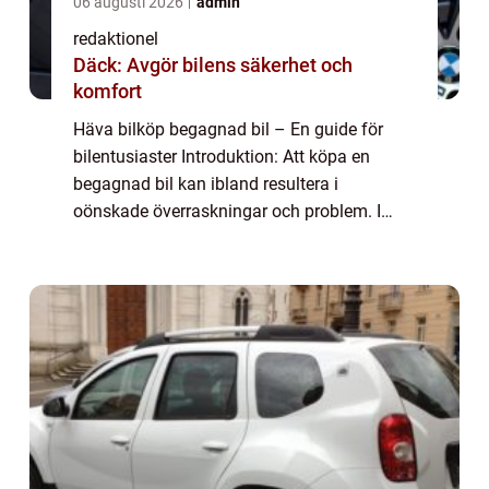
06 augusti 2026
admin
redaktionel
Däck: Avgör bilens säkerhet och
komfort
Häva bilköp begagnad bil – En guide för
bilentusiaster Introduktion: Att köpa en
begagnad bil kan ibland resultera i
oönskade överraskningar och problem. I
vissa fall kan köparen känna behovet av att
häva köpet av bilen av olika skäl. I denna a...