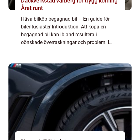
Däckverkstad varberg för trygg körning
Året runt
Häva bilköp begagnad bil – En guide för
bilentusiaster Introduktion: Att köpa en
begagnad bil kan ibland resultera i
oönskade överraskningar och problem. I
vissa fall kan köparen känna behovet av att
häva köpet av bilen av olika skäl. I denna a...