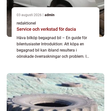
03 augusti 2026
admin
redaktionel
Service och verkstad för dacia
Häva bilköp begagnad bil – En guide för
bilentusiaster Introduktion: Att köpa en
begagnad bil kan ibland resultera i
oönskade överraskningar och problem. I
vissa fall kan köparen känna behovet av att
häva köpet av bilen av olika skäl. I denna a...