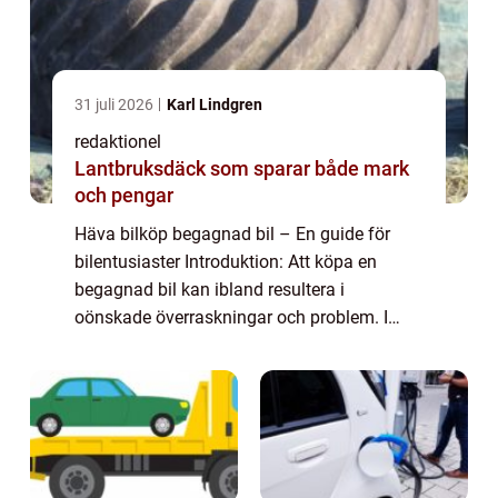
31 juli 2026
Karl Lindgren
redaktionel
Lantbruksdäck som sparar både mark
och pengar
Häva bilköp begagnad bil – En guide för
bilentusiaster Introduktion: Att köpa en
begagnad bil kan ibland resultera i
oönskade överraskningar och problem. I
vissa fall kan köparen känna behovet av att
häva köpet av bilen av olika skäl. I denna a...