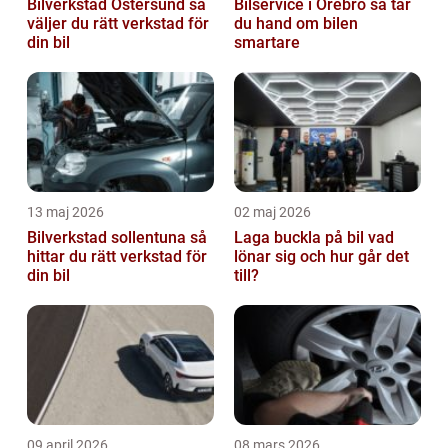
Bilverkstad Östersund så
Bilservice i Örebro så tar
väljer du rätt verkstad för
du hand om bilen
din bil
smartare
13 maj 2026
02 maj 2026
Bilverkstad sollentuna så
Laga buckla på bil vad
hittar du rätt verkstad för
lönar sig och hur går det
din bil
till?
09 april 2026
08 mars 2026