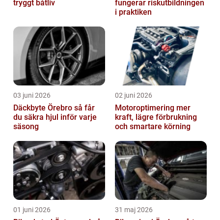
tryggt båtliv
fungerar riskutbildningen
i praktiken
03 juni 2026
02 juni 2026
Däckbyte Örebro så får
Motoroptimering mer
du säkra hjul inför varje
kraft, lägre förbrukning
säsong
och smartare körning
01 juni 2026
31 maj 2026