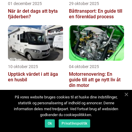
01 december 2025
29 oktober 2025
När är det dags att byta
Båttransport: En guide till
fjäderben?
en förenklad process
10 oktober 2025
04 oktober 2025
Upptäck värdet i att äga
Motorrenovering: En
en husbil
guide till att ge nytt liv åt
din motor
På vores website bruges cookies til at huske dine indstillinger,
statistik og personalisering af indhold og annoncer. Denne
information deles med tredjepart. Ved fortsat brug af websiden
godkender du cookiepolitikken.
Ok
Privatlivspolitik