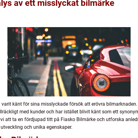
lys av ett misslyckat bilmärke
d varit känt för sina misslyckade försök att erövra bilmarknade
tillräckligt med kunder och har istället blivit känt som ett syn
mer vi att ta en fördjupad titt på Fiasko Bilmärke och utforska an
 utveckling och unika egenskaper.