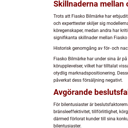
Skillnaderna mellan 
Trots att Fiasko Bilmärke har erbjudi
och experttester skiljer sig modellern
köregenskaper, medan andra har kritise
signifikanta skillnader mellan Fiask
Historisk genomgång av för- och na
Fiasko Bilmärke har under sina år på
körupplevelser, vilket har tilltalat v
otydlig marknadspositionering. Dessu
påverkat dess försäljning negativt.
Avgörande beslutsfakt
För bilentusiaster är beslutsfaktorer
bränsleeffektivitet, tillförlitlighet, 
därmed förlorat kunder till sina konkur
bilentusiaster.