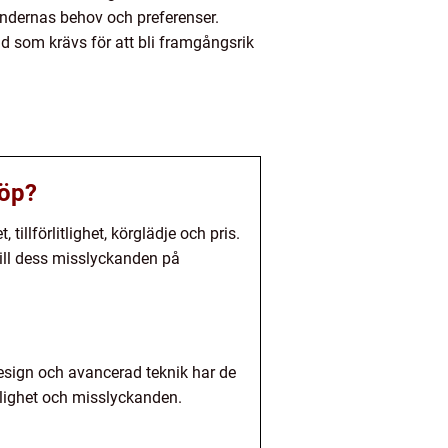
undernas behov och preferenser.
d som krävs för att bli framgångsrik
köp?
tillförlitlighet, körglädje och pris.
 till dess misslyckanden på
esign och avancerad teknik har de
itlighet och misslyckanden.