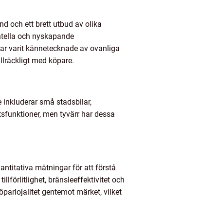
nd och ett brett utbud av olika
entella och nyskapande
har varit kännetecknade av ovanliga
illräckligt med köpare.
 inkluderar små stadsbilar,
tsfunktioner, men tyvärr har dessa
titativa mätningar för att förstå
lförlitlighet, bränsleeffektivitet och
köparlojalitet gentemot märket, vilket