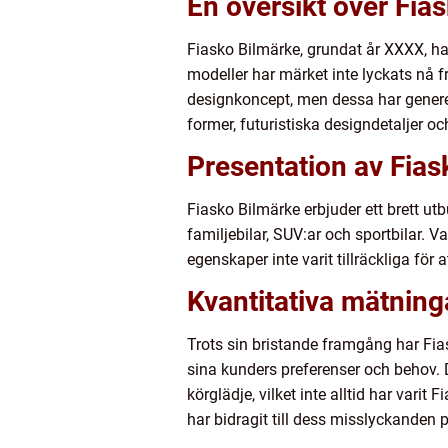
En översikt över Fia
Fiasko Bilmärke, grundat år XXXX, har 
modeller har märket inte lyckats nå 
designkoncept, men dessa har generel
former, futuristiska designdetaljer oc
Presentation av Fias
Fiasko Bilmärke erbjuder ett brett ut
familjebilar, SUV:ar och sportbilar. 
egenskaper inte varit tillräckliga för
Kvantitativa mätnin
Trots sin bristande framgång har Fi
sina kunders preferenser och behov. De
körglädje, vilket inte alltid har vari
har bidragit till dess misslyckanden