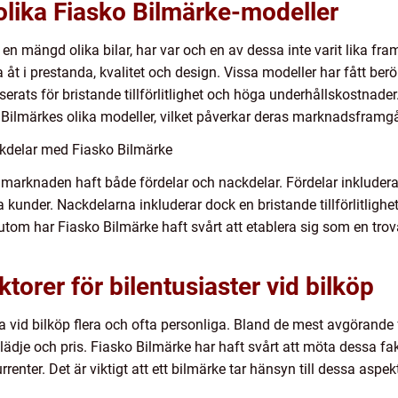
olika Fiasko Bilmärke-modeller
t en mängd olika bilar, har var och en av dessa inte varit lika fr
a åt i prestanda, kvalitet och design. Vissa modeller har fått be
rats för bristande tillförlitlighet och höga underhållskostnader. 
o Bilmärkes olika modeller, vilket påverkar deras marknadsframg
ckdelar med Fiasko Bilmärke
 marknaden haft både fördelar och nackdelar. Fördelar inkluderar
issa kunder. Nackdelarna inkluderar dock en bristande tillförlitlig
tom har Fiasko Bilmärke haft svårt att etablera sig som en trov
orer för bilentusiaster vid bilköp
na vid bilköp flera och ofta personliga. Bland de mest avgörande 
körglädje och pris. Fiasko Bilmärke har haft svårt att möta dessa fak
renter. Det är viktigt att ett bilmärke tar hänsyn till dessa aspek