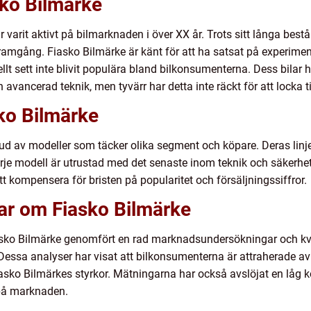
sko Bilmärke
varit aktivt på bilmarknaden i över XX år. Trots sitt långa bestå
framgång. Fiasko Bilmärke är känt för att ha satsat på experim
lt sett inte blivit populära bland bilkonsumenterna. Dess bilar 
h avancerad teknik, men tyvärr har detta inte räckt för att locka t
ko Bilmärke
bud av modeller som täcker olika segment och köpare. Deras linje
Varje modell är utrustad med det senaste inom teknik och säkerhe
 att kompensera för bristen på popularitet och försäljningssiffror.
gar om Fiasko Bilmärke
asko Bilmärke genomfört en rad marknadsundersökningar och kvan
ssa analyser har visat att bilkonsumenterna är attraherade av til
t Fiasko Bilmärkes styrkor. Mätningarna har också avslöjat en låg 
 på marknaden.