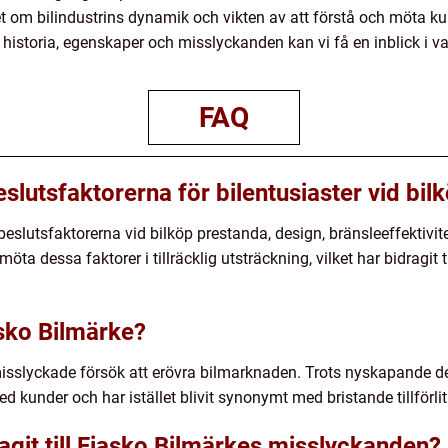
 om bilindustrins dynamik och vikten av att förstå och möta k
istoria, egenskaper och misslyckanden kan vi få en inblick i va
FAQ
eslutsfaktorerna för bilentusiaster vid bil
beslutsfaktorerna vid bilköp prestanda, design, bränsleeffektivitet, 
möta dessa faktorer i tillräcklig utsträckning, vilket har bidragit
sko Bilmärke?
misslyckade försök att erövra bilmarknaden. Trots nyskapande d
 med kunder och har istället blivit synonymt med bristande tillförl
ragit till Fiasko Bilmärkes misslyckanden?