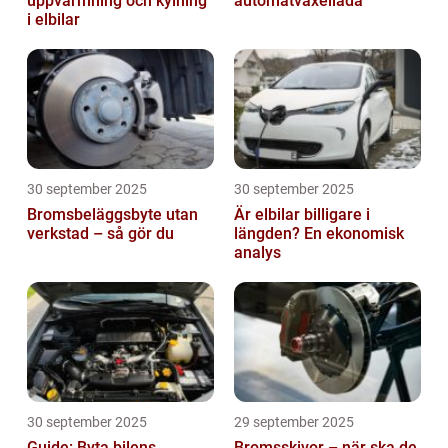
uppvärmning och kylning
automatväxellåda
i elbilar
30 september 2025
30 september 2025
Bromsbeläggsbyte utan
Är elbilar billigare i
verkstad – så gör du
längden? En ekonomisk
analys
30 september 2025
29 september 2025
Guide: Byta bilens
Bromsskivor – när ska de