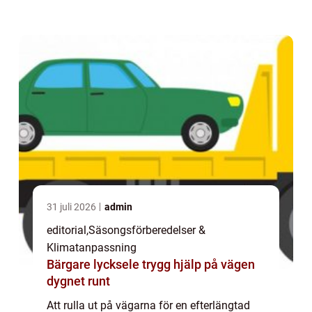
fulltankad bil och en br...
31 juli 2026
admin
editorial
,
Säsongsförberedelser &
Klimatanpassning
Bärgare lycksele trygg hjälp på vägen
dygnet runt
Att rulla ut på vägarna för en efterlängtad