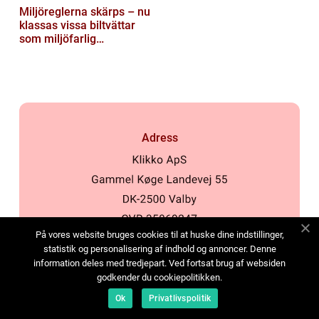
Miljöreglerna skärps – nu
klassas vissa biltvättar
som miljöfarlig
verksamhet
Adress
På vores website bruges cookies til at huske dine indstillinger,
web:
www.klikko.dk
statistik og personalisering af indhold og annoncer. Denne
information deles med tredjepart. Ved fortsat brug af websiden
godkender du cookiepolitikken.
Menu
Ok
Privatlivspolitik
Annonsering