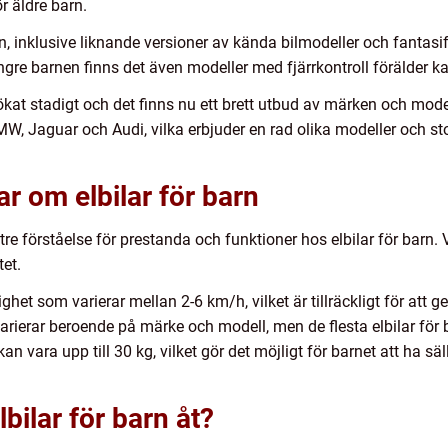
r äldre barn.
arn, inklusive liknande versioner av kända bilmodeller och fantasi
yngre barnen finns det även modeller med fjärrkontroll förälder ka
 ökat stadigt och det finns nu ett brett utbud av märken och mode
, Jaguar och Audi, vilka erbjuder en rad olika modeller och stor
r om elbilar för barn
re förståelse för prestanda och funktioner hos elbilar för barn. 
tet.
tighet som varierar mellan 2-6 km/h, vilket är tillräckligt för at
n varierar beroende på märke och modell, men de flesta elbilar för
n vara upp till 30 kg, vilket gör det möjligt för barnet att ha sä
lbilar för barn åt?