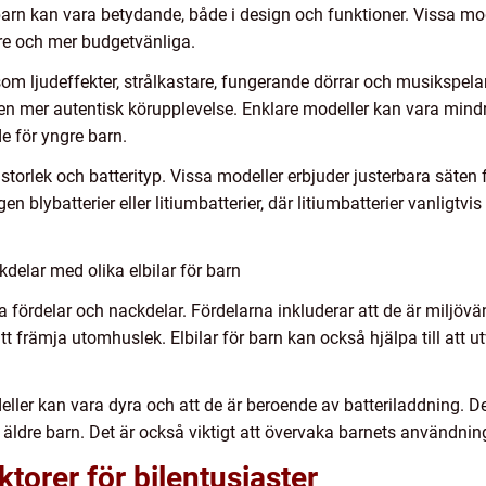
 barn kan vara betydande, både i design och funktioner. Vissa mod
are och mer budgetvänliga.
som ljudeffekter, strålkastare, fungerande dörrar och musikspelar
t en mer autentisk körupplevelse. Enklare modeller kan vara mindr
e för yngre barn.
storlek och batterityp. Vissa modeller erbjuder justerbara säten f
en blybatterier eller litiumbatterier, där litiumbatterier vanligtvi
delar med olika elbilar för barn
ina fördelar och nackdelar. Fördelarna inkluderar att de är miljövä
tt främja utomhuslek. Elbilar för barn kan också hjälpa till att 
eller kan vara dyra och att de är beroende av batteriladdning. 
ldre barn. Det är också viktigt att övervaka barnets användning
torer för bilentusiaster