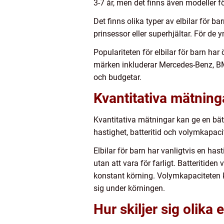
3-7 år, men det finns även modeller fö
Det finns olika typer av elbilar för b
prinsessor eller superhjältar. För de 
Populariteten för elbilar för barn har
märken inkluderar Mercedes-Benz, BMW
och budgetar.
Kvantitativa mätninga
Kvantitativa mätningar kan ge en bätt
hastighet, batteritid och volymkapaci
Elbilar för barn har vanligtvis en has
utan att vara för farligt. Batteritide
konstant körning. Volymkapaciteten ka
sig under körningen.
Hur skiljer sig olika e