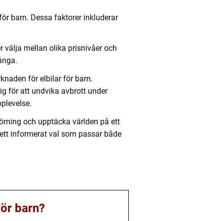
 för barn. Dessa faktorer inkluderar
r välja mellan olika prisnivåer och
ånga.
aden för elbilar för barn.
tig för att undvika avbrott under
pplevelse.
örning och upptäcka världen på ett
a ett informerat val som passar både
för barn?