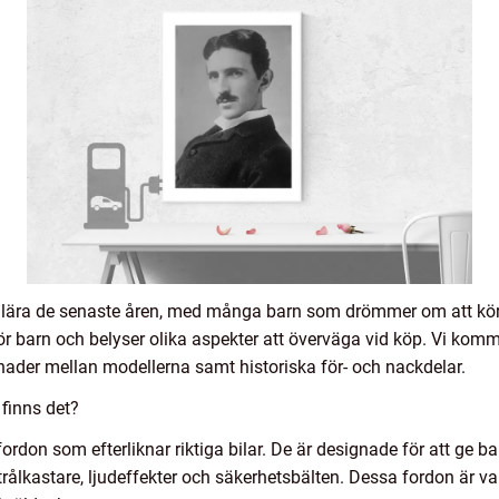
populära de senaste åren, med många barn som drömmer om att köra
ör barn och belyser olika aspekter att överväga vid köp. Vi komme
llnader mellan modellerna samt historiska för- och nackdelar.
 finns det?
 fordon som efterliknar riktiga bilar. De är designade för att ge 
ålkastare, ljudeffekter och säkerhetsbälten. Dessa fordon är van