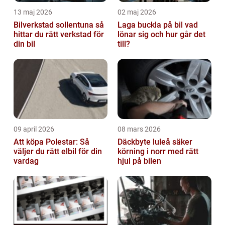
13 maj 2026
02 maj 2026
Bilverkstad sollentuna så
Laga buckla på bil vad
hittar du rätt verkstad för
lönar sig och hur går det
din bil
till?
09 april 2026
08 mars 2026
Att köpa Polestar: Så
Däckbyte luleå säker
väljer du rätt elbil för din
körning i norr med rätt
vardag
hjul på bilen