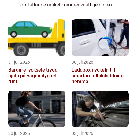
omfattande artikel kommer vi att ge dig en
grundlig översikt över olika bilmärken,
presentera deras unika egenskaper, di...
31 juli 2026
30 juli 2026
Bärgare lycksele trygg
Laddbox nyckeln till
hjälp på vägen dygnet
smartare elbilsladdning
runt
hemma
30 juli 2026
03 juli 2026