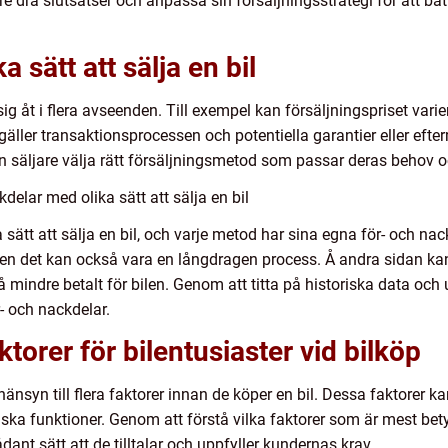
e dra slutsatser och anpassa sin försäljningsstrategi för att b
a sätt att sälja en bil
r sig åt i flera avseenden. Till exempel kan försäljningspriset var
ller transaktionsprocessen och potentiella garantier eller eft
n säljare välja rätt försäljningsmetod som passar deras behov o
elar med olika sätt att sälja en bil
 sätt att sälja en bil, och varje metod har sina egna för- och nac
en det kan också vara en långdragen process. Å andra sidan kan
indre betalt för bilen. Genom att titta på historiska data och 
r- och nackdelar.
orer för bilentusiaster vid bilköp
 hänsyn till flera faktorer innan de köper en bil. Dessa faktorer ka
iska funktioner. Genom att förstå vilka faktorer som är mest bety
ådant sätt att de tilltalar och uppfyller kundernas krav.