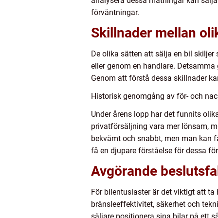
analysera dessa mätningar kan säljar
förväntningar.
Skillnader mellan olik
De olika sätten att sälja en bil skilje
eller genom en handlare. Detsamma gä
Genom att förstå dessa skillnader ka
Historisk genomgång av för- och nackd
Under årens lopp har det funnits olika
privatförsäljning vara mer lönsam, m
bekvämt och snabbt, men man kan få m
få en djupare förståelse för dessa fö
Avgörande beslutsfakt
För bilentusiaster är det viktigt att ta
bränsleeffektivitet, säkerhet och tekn
säljare positionera sina bilar på ett s