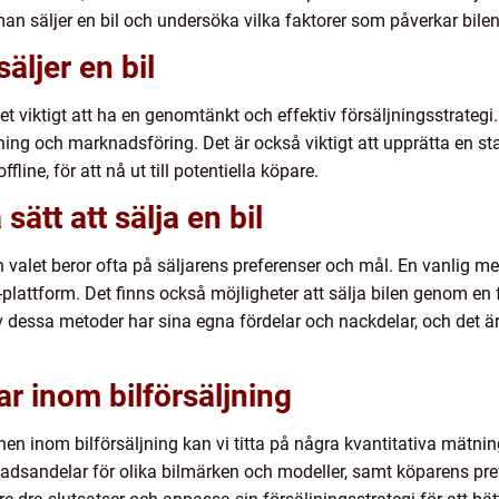
 man säljer en bil och undersöka vilka faktorer som påverkar bile
äljer en bil
det viktigt att ha en genomtänkt och effektiv försäljningsstrategi
ng och marknadsföring. Det är också viktigt att upprätta en sta
line, för att nå ut till potentiella köpare.
sätt att sälja en bil
och valet beror ofta på säljarens preferenser och mål. En vanlig me
ine-plattform. Det finns också möjligheter att sälja bilen genom en
v dessa metoder har sina egna fördelar och nackdelar, och det är
ar inom bilförsäljning
nen inom bilförsäljning kan vi titta på några kvantitativa mätnin
nadsandelar för olika bilmärken och modeller, samt köparens pr