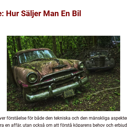
 Hur Säljer Man En Bil
äver förståelse för både den tekniska och den mänskliga aspekten
a en affär, utan också om att förstå köparens behov och erbjud