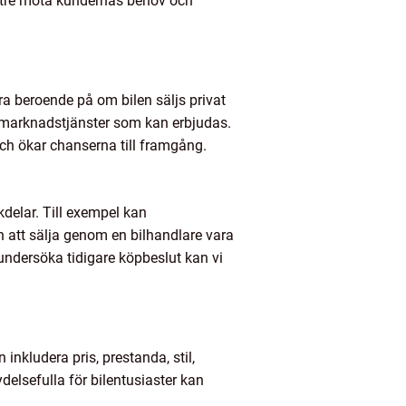
ättre möta kundernas behov och
iera beroende på om bilen säljs privat
ermarknadstjänster som kan erbjudas.
ch ökar chanserna till framgång.
kdelar. Till exempel kan
 att sälja genom en bilhandlare vara
undersöka tidigare köpbeslut kan vi
n inkludera pris, prestanda, stil,
delsefulla för bilentusiaster kan