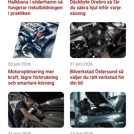
Halkbana i söderhamn så
Däckbyte Örebro så får
fungerar riskutbildningen
du säkra hjul inför varje
i praktiken
säsong
02 juni 2026
01 juni 2026
Motoroptimering mer
Bilverkstad Östersund så
kraft, lägre förbrukning
väljer du rätt verkstad för
och smartare körning
din bil
31 maj 2026
13 maj 2026