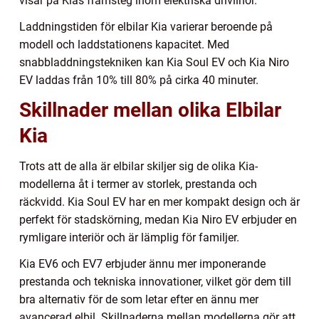
visar på Kias framsteg inom elektriska drivlinor.
Laddningstiden för elbilar Kia varierar beroende på
modell och laddstationens kapacitet. Med
snabbladdningstekniken kan Kia Soul EV och Kia Niro
EV laddas från 10% till 80% på cirka 40 minuter.
Skillnader mellan olika Elbilar
Kia
Trots att de alla är elbilar skiljer sig de olika Kia-
modellerna åt i termer av storlek, prestanda och
räckvidd. Kia Soul EV har en mer kompakt design och är
perfekt för stadskörning, medan Kia Niro EV erbjuder en
rymligare interiör och är lämplig för familjer.
Kia EV6 och EV7 erbjuder ännu mer imponerande
prestanda och tekniska innovationer, vilket gör dem till
bra alternativ för de som letar efter en ännu mer
avancerad elbil. Skillnaderna mellan modellerna gör att