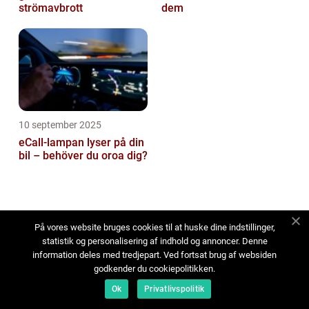
strömavbrott
dem
10 september 2025
eCall-lampan lyser på din
bil – behöver du oroa dig?
På vores website bruges cookies til at huske dine indstillinger,
statistik og personalisering af indhold og annoncer. Denne
Adress
information deles med tredjepart. Ved fortsat brug af websiden
godkender du cookiepolitikken.
Ok
Privatlivspolitik