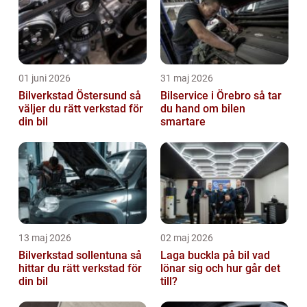
01 juni 2026
31 maj 2026
Bilverkstad Östersund så
Bilservice i Örebro så tar
väljer du rätt verkstad för
du hand om bilen
din bil
smartare
13 maj 2026
02 maj 2026
Bilverkstad sollentuna så
Laga buckla på bil vad
hittar du rätt verkstad för
lönar sig och hur går det
din bil
till?