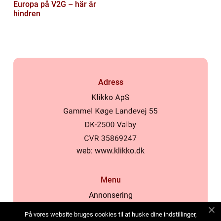
Europa på V2G – här är
hindren
Adress
web:
www.klikko.dk
Menu
Annonsering
Om oss
På vores website bruges cookies til at huske dine indstillinger,