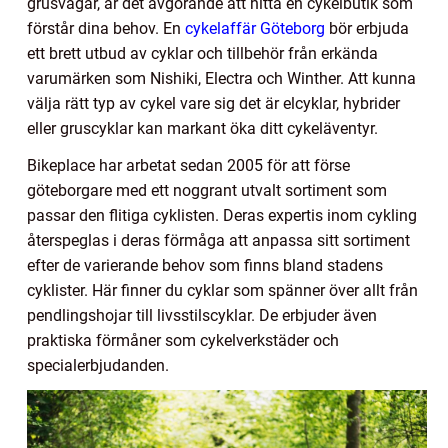
grusvägar, är det avgörande att hitta en cykelbutik som
förstår dina behov. En
cykelaffär Göteborg
bör erbjuda
ett brett utbud av cyklar och tillbehör från erkända
varumärken som Nishiki, Electra och Winther. Att kunna
välja rätt typ av cykel vare sig det är elcyklar, hybrider
eller gruscyklar kan markant öka ditt cykeläventyr.
Bikeplace har arbetat sedan 2005 för att förse
göteborgare med ett noggrant utvalt sortiment som
passar den flitiga cyklisten. Deras expertis inom cykling
återspeglas i deras förmåga att anpassa sitt sortiment
efter de varierande behov som finns bland stadens
cyklister. Här finner du cyklar som spänner över allt från
pendlingshojar till livsstilscyklar. De erbjuder även
praktiska förmåner som cykelverkstäder och
specialerbjudanden.