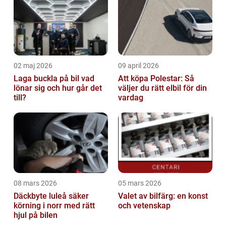
02 maj 2026
09 april 2026
Laga buckla på bil vad
Att köpa Polestar: Så
lönar sig och hur går det
väljer du rätt elbil för din
till?
vardag
08 mars 2026
05 mars 2026
Däckbyte luleå säker
Valet av bilfärg: en konst
körning i norr med rätt
och vetenskap
hjul på bilen