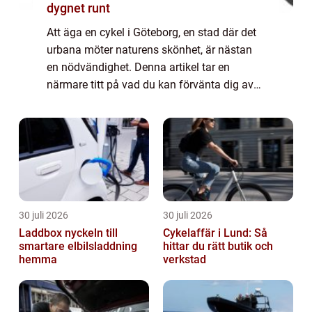
dygnet runt
Att äga en cykel i Göteborg, en stad där det
urbana möter naturens skönhet, är nästan
en nödvändighet. Denna artikel tar en
närmare titt på vad du kan förvänta dig av
en cykelaffä...
30 juli 2026
30 juli 2026
Laddbox nyckeln till
Cykelaffär i Lund: Så
smartare elbilsladdning
hittar du rätt butik och
hemma
verkstad