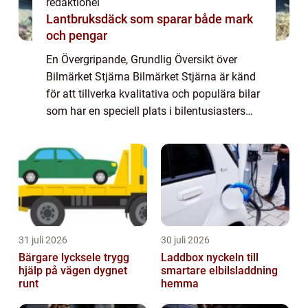
redaktionel
Lantbruksdäck som sparar både mark
och pengar
En Övergripande, Grundlig Översikt över
Bilmärket Stjärna Bilmärket Stjärna är känd
för att tillverka kvalitativa och populära bilar
som har en speciell plats i bilentusiasters
hjärtan. Med en rik historia och innovativa
design har Stjärna lyckats po...
31 juli 2026
30 juli 2026
Bärgare lycksele trygg
Laddbox nyckeln till
hjälp på vägen dygnet
smartare elbilsladdning
runt
hemma