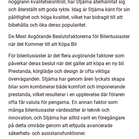
noggrann kvalitetskontroll, har Stjärna återhämtat sig
och återställt sitt goda rykte. Idag är Stjärna känt för sin
pålitlighet och höga kvalitet, vilket har bidragit till att
bibehålla och öka deras popularitet.
De Mest Avgörande Beslutsfaktorerna för Bilentusiaster
när det Kommer till att Köpa Bil
För bilentusiaster är det flera avgörande faktorer som
påverkar deras beslut när det gäller att köpa en ny bil.
Prestanda, körglädje och design är ofta viktiga
överväganden. Stjärna har genom åren lyckats skapa
bilar som kombinerar både komfort och imponerande
prestanda, vilket resulterar i en upplevelse där föraren
ofta får valuta för pengarna. En annan faktor som
många bilentusiaster värdesätter är teknik och
innovation, och Stjärna har alltid varit en föregångare
på detta område genom att erbjuda avancerade
säkerhets- och assistansfunktioner.