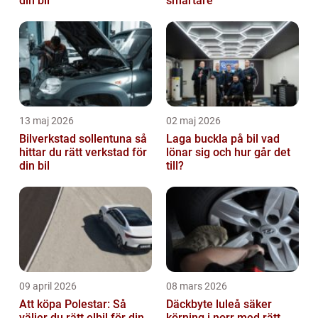
din bil
smartare
13 maj 2026
02 maj 2026
Bilverkstad sollentuna så
Laga buckla på bil vad
hittar du rätt verkstad för
lönar sig och hur går det
din bil
till?
09 april 2026
08 mars 2026
Att köpa Polestar: Så
Däckbyte luleå säker
väljer du rätt elbil för din
körning i norr med rätt