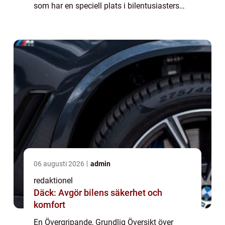
som har en speciell plats i bilentusiasters
hjärtan. Med en rik historia och innovativa
design har Stjärna lyckats po...
06 augusti 2026
admin
redaktionel
Däck: Avgör bilens säkerhet och
komfort
En Övergripande, Grundlig Översikt över