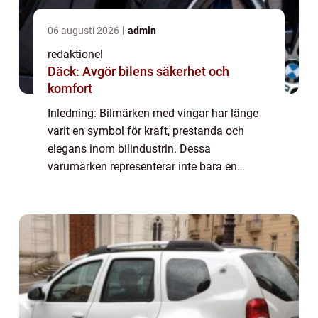
06 augusti 2026
admin
redaktionel
Däck: Avgör bilens säkerhet och
komfort
Inledning: Bilmärken med vingar har länge
varit en symbol för kraft, prestanda och
elegans inom bilindustrin. Dessa
varumärken representerar inte bara en
designfunktion, utan även djupa rötter i
bilhistorien. I denna artikel kommer vi att
utforska bi...