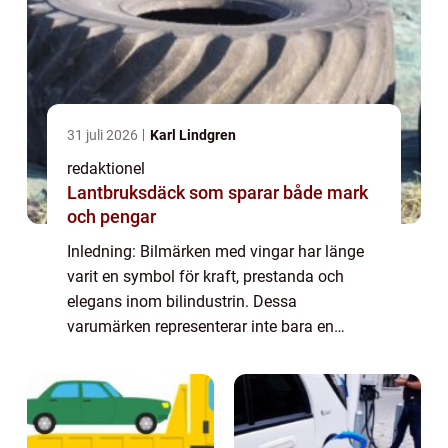
31 juli 2026
Karl Lindgren
redaktionel
Lantbruksdäck som sparar både mark
och pengar
Inledning: Bilmärken med vingar har länge
varit en symbol för kraft, prestanda och
elegans inom bilindustrin. Dessa
varumärken representerar inte bara en
designfunktion, utan även djupa rötter i
bilhistorien. I denna artikel kommer vi att
utforska bi...