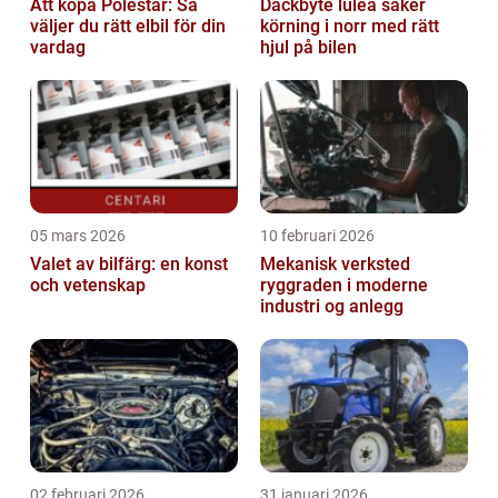
Att köpa Polestar: Så
Däckbyte luleå säker
väljer du rätt elbil för din
körning i norr med rätt
vardag
hjul på bilen
05 mars 2026
10 februari 2026
Valet av bilfärg: en konst
Mekanisk verksted
och vetenskap
ryggraden i moderne
industri og anlegg
02 februari 2026
31 januari 2026