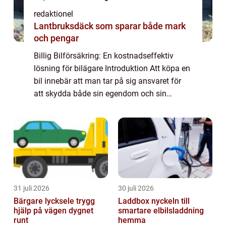
redaktionel
Lantbruksdäck som sparar både mark
och pengar
Billig Bilförsäkring: En kostnadseffektiv
lösning för bilägare Introduktion Att köpa en
bil innebär att man tar på sig ansvaret för
att skydda både sin egendom och sin
integritet. En bilförsäkring spelar en
avgörande roll för att ge trygghet och ekon...
31 juli 2026
30 juli 2026
Bärgare lycksele trygg
Laddbox nyckeln till
hjälp på vägen dygnet
smartare elbilsladdning
runt
hemma