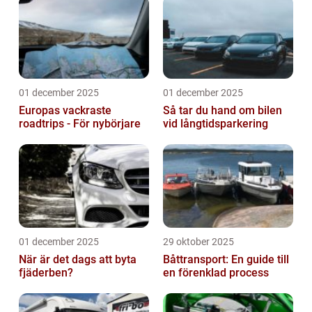
01 december 2025
01 december 2025
Europas vackraste
Så tar du hand om bilen
roadtrips - För nybörjare
vid långtidsparkering
01 december 2025
29 oktober 2025
När är det dags att byta
Båttransport: En guide till
fjäderben?
en förenklad process