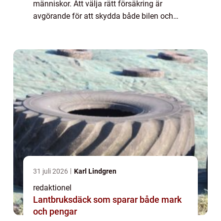
människor. Att välja rätt försäkring är
avgörande för att skydda både bilen och
förarens ekonomiska intressen. I denna
artikel kommer vi att ge en omfattande
översikt av ...
31 juli 2026
Karl Lindgren
redaktionel
Lantbruksdäck som sparar både mark
och pengar