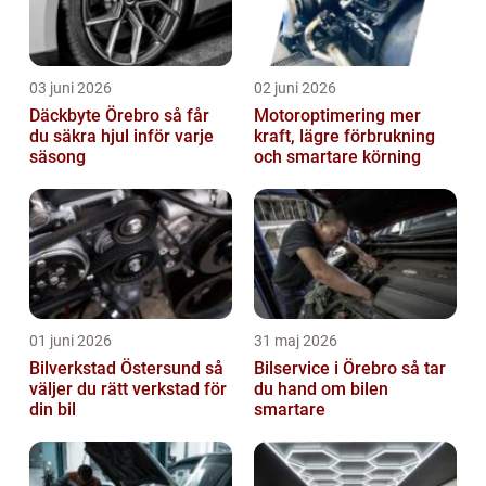
03 juni 2026
02 juni 2026
Däckbyte Örebro så får
Motoroptimering mer
du säkra hjul inför varje
kraft, lägre förbrukning
säsong
och smartare körning
01 juni 2026
31 maj 2026
Bilverkstad Östersund så
Bilservice i Örebro så tar
väljer du rätt verkstad för
du hand om bilen
din bil
smartare