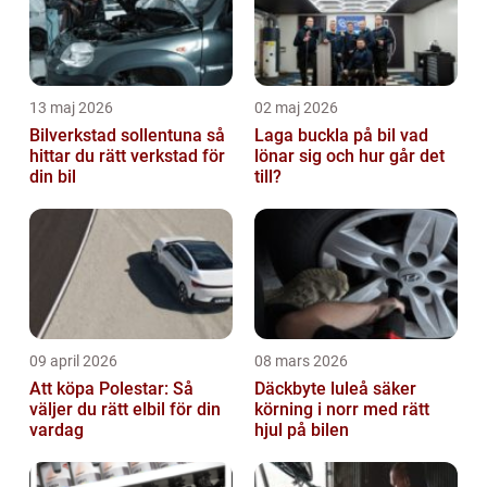
13 maj 2026
02 maj 2026
Bilverkstad sollentuna så
Laga buckla på bil vad
hittar du rätt verkstad för
lönar sig och hur går det
din bil
till?
09 april 2026
08 mars 2026
Att köpa Polestar: Så
Däckbyte luleå säker
väljer du rätt elbil för din
körning i norr med rätt
vardag
hjul på bilen