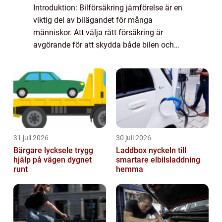
Introduktion: Bilförsäkring jämförelse är en
viktig del av bilägandet för många
människor. Att välja rätt försäkring är
avgörande för att skydda både bilen och
förarens ekonomiska intressen. I denna
artikel kommer vi att ge en omfattande
översikt av ...
31 juli 2026
30 juli 2026
Bärgare lycksele trygg
Laddbox nyckeln till
hjälp på vägen dygnet
smartare elbilsladdning
runt
hemma