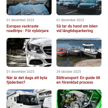
01 december 2025
01 december 2025
Europas vackraste
Så tar du hand om bilen
roadtrips - För nybörjare
vid långtidsparkering
01 december 2025
29 oktober 2025
När är det dags att byta
Båttransport: En guide till
fjäderben?
en förenklad process