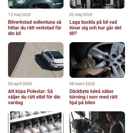
13 maj 2026
02 maj 2026
Bilverkstad sollentuna så
Laga buckla på bil vad
hittar du rätt verkstad för
lönar sig och hur går det
din bil
till?
09 april 2026
08 mars 2026
Att köpa Polestar: Så
Däckbyte luleå säker
väljer du rätt elbil för din
körning i norr med rätt
vardag
hjul på bilen