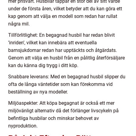
mer prisvärt. Husbilar tappar en stor del av sitt värde
under de första åren, vilket betyder att du kan göra ett
kap genom att välja en modell som redan har rullat
några mil.
Tillförlitlighet: En begagnad husbil har redan blivit
’inriden’, vilket kan innebära att eventuella
barnsjukdomar redan har upptäckts och åtgärdats.
Genom att välja en husbil från en pålitlig återförsäljare
kan du känna dig trygg i ditt köp.
Snabbare leverans: Med en begagnad husbil slipper du
ofta de långa väntetider som kan förekomma vid
beställning av nya modeller.
Miljöaspekter: Att köpa begagnat är också ett mer
miljövänligt alternativ då det förlänger livscykeln på
befintliga husbilar och minskar behovet av
nyproduktion.