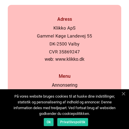
Adress
web:
www.klikko.dk
Menu
Annonsering
Om oss
På vores website bruges cookies til at huske dine indstillinger,
Cookies
statistik og personalisering af indhold og annoncer. Denne
information deles med tredjepart. Ved fortsat brug af websiden
Kontakta oss
godkender du cookiepolitikken.
Sitemap
Ok
Privatlivspolitik