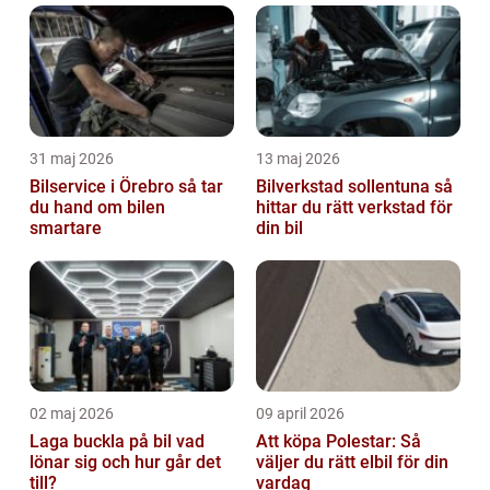
31 maj 2026
13 maj 2026
Bilservice i Örebro så tar
Bilverkstad sollentuna så
du hand om bilen
hittar du rätt verkstad för
smartare
din bil
02 maj 2026
09 april 2026
Laga buckla på bil vad
Att köpa Polestar: Så
lönar sig och hur går det
väljer du rätt elbil för din
till?
vardag