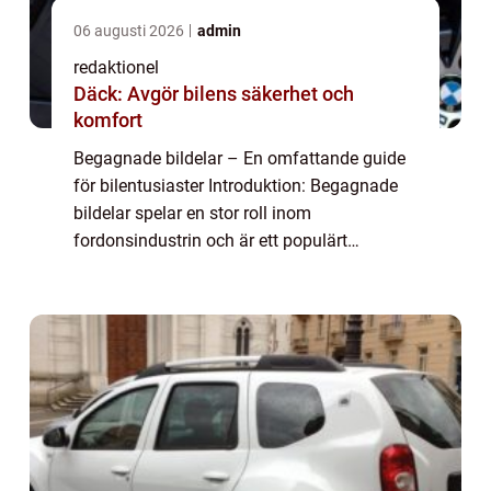
06 augusti 2026
admin
redaktionel
Däck: Avgör bilens säkerhet och
komfort
Begagnade bildelar – En omfattande guide
för bilentusiaster Introduktion: Begagnade
bildelar spelar en stor roll inom
fordonsindustrin och är ett populärt
alternativ för bilentusiaster som söker efter
kostnadsbesparingar eller svårfunna delar
t...