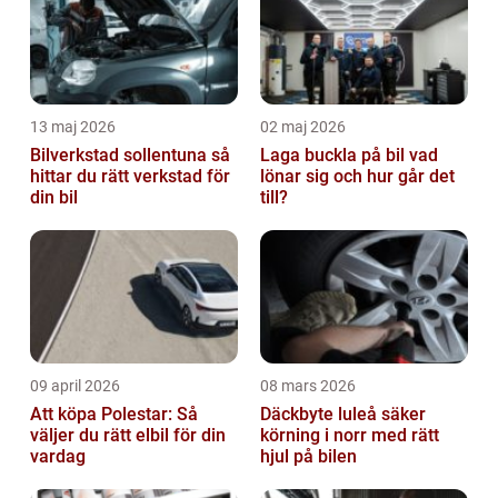
13 maj 2026
02 maj 2026
Bilverkstad sollentuna så
Laga buckla på bil vad
hittar du rätt verkstad för
lönar sig och hur går det
din bil
till?
09 april 2026
08 mars 2026
Att köpa Polestar: Så
Däckbyte luleå säker
väljer du rätt elbil för din
körning i norr med rätt
vardag
hjul på bilen