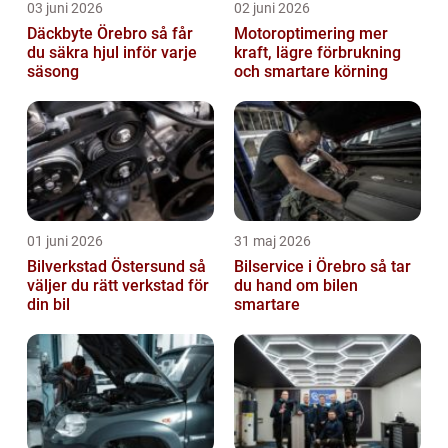
03 juni 2026
02 juni 2026
Däckbyte Örebro så får
Motoroptimering mer
du säkra hjul inför varje
kraft, lägre förbrukning
säsong
och smartare körning
01 juni 2026
31 maj 2026
Bilverkstad Östersund så
Bilservice i Örebro så tar
väljer du rätt verkstad för
du hand om bilen
din bil
smartare