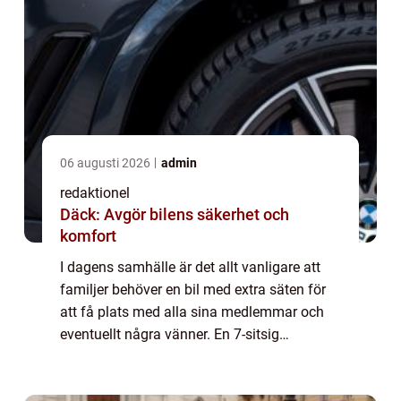
06 augusti 2026
admin
redaktionel
Däck: Avgör bilens säkerhet och
komfort
I dagens samhälle är det allt vanligare att
familjer behöver en bil med extra säten för
att få plats med alla sina medlemmar och
eventuellt några vänner. En 7-sitsig
begagnad bil kan vara det perfekta valet för
familjer som behöver extra utrymme och ...